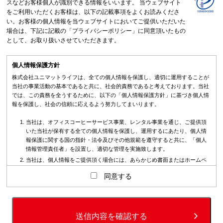
スなどお客様個人が識別できる情報をいいます。 当ウェブサイト
をご利用いただくお客様は、以下の記載事項をよくお読みくださ
い。お客様の個人情報を当ウェブサイトにおいてご提供いただいた
場合は、下記に記載の「プライバシーポリシー」に同意頂いたもの
として、お取り扱いさせていただきます。
個人情報保護方針
株式会社ユニマットライフは、全ての個人情報を保護し、適切に運用することが
当社の事業活動の基本であると共に、社会的責務であると考えております。当社
では、この責務を全うするために、以下の「個人情報保護方針」に基づき個人情
報を保護し、社会の信頼に応えるよう努力してまいります。
当社は、オフィスコーヒーサービス事業、レンタル事業を通じ、ご提供頂
いた当社が保有する全ての個人情報を保護し、運用するにあたり、個人情
報保護に関する国の指針・法令及びその他規範を遵守すると共に、「個人
情報管理責任者」を設置し、適切な管理を実施致します。
当社は、個人情報をご提供頂く場合には、あらかじめ書面またはホームペ
ージ上にその利用目的を明示させて頂き、同意を得た範囲内で収集し、そ
同意する
の範囲内で利用・提供致し、それ以外の目的では利用・提供致しません、
またはその為の措置を講じます。
当社は、個人情報の不正アクセス、個人情報の漏洩、紛失または毀損など
を防ぐために、情報セキュリティ対策をはじめとする各種安全対策を継続
送信内容を確認する
的に実施すると共に、その維持・改善、また対策に不備が生じた場合には