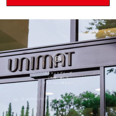
早急に是正の措置を講じ漏洩防止に努めます。
当社は、個人情報を適切に管理し、その利用、提供先はご提供者の同意を
得た範囲に限定し、それ以外の第三者への開示・提供は致しません。
当社は、ご提供頂いた個人情報の処理を外部へ委託する場合には、機密保
持契約を締結し、委託先には当社が負う責任と同様の責任を義務付け、適
切な管理を実施致します。
当社は、個人情報を適切に管理するため、法令、及び国の定める指針・規
範、情報技術の変化を把握し、常に管理の仕組みを見直し、個人情報マネ
ジメントシステムの継続的改善を進めます。
本人からの個人情報の開示、訂正、削除、利用停止等の要請、及び苦情、
相談に対して遅滞なく対応致します。
制定日 : 平成17年4月1日 / 改正日 : 令和5年11月15日
株式会社ユニマットライフ
東京都港区南青山二丁目12番14号 ユニマット青山ビル
ユニマットグループ
代表取締役 落合 昭
ご利用に際して
プライバシーポリシー
個人情報に関するお問合せ
株式会社ユニマットライフ 総務部
E-mail :
nijikakete@unimat-life.co.jp
※メールにてお問い合わせされる方は、必ず件名欄に用件をご入力下さい。
© UNIMAT LIFE CORPORATION. All Rights Reserved.
保有個人データの安全管理のために講じた措置について
基本方針の策定