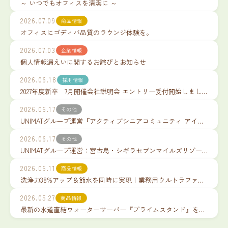
～ いつでもオフィスを清潔に ～
2026.07.09
商品情報
オフィスにゴディバ品質のラウンジ体験を。
2026.07.03
企業情報
個人情報漏えいに関するお詫びとお知らせ
2026.06.18
採用情報
2027年度新卒 7月開催会社説明会 エントリー受付開始しました
2026.06.17
その他
UNIMATグループ運営『アクティブシニアコミュニティ アイランドクラブ 小谷流沢』内覧申込受付中
2026.06.17
その他
UNIMATグループ運営：宮古島・シギラセブンマイルズリゾート『アラマンダ スプレンディド』2026.04 29~ 開業いたしました
2026.06.11
商品情報
洗浄力38%アップ＆節水を同時に実現｜業務用ウルトラファインバブルシャワー『ミラブル プロダイナー』のご紹介
2026.05.27
商品情報
最新の水道直結ウォーターサーバー『プライムスタンド』をリリース