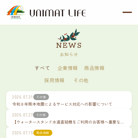
内
容
を
ス
キ
NEWS
ッ
お知らせ
プ
すべて
企業情報
商品情報
採用情報
その他
2026.07.31
その他
令和８年熊本地震によるサービス対応への影響について
2026.07.27
その他
【ウォータースタンド水道直結機をご利用のお客様へ重要なお願い】長期休業・ご不在の際の止水栓閉栓について
2026.07.15
商品情報