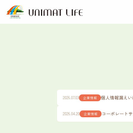
内
容
を
ス
キ
ッ
プ
個人情報漏えい
2026.07.03
企業情報
コーポレートサ
2026.04.20
企業情報