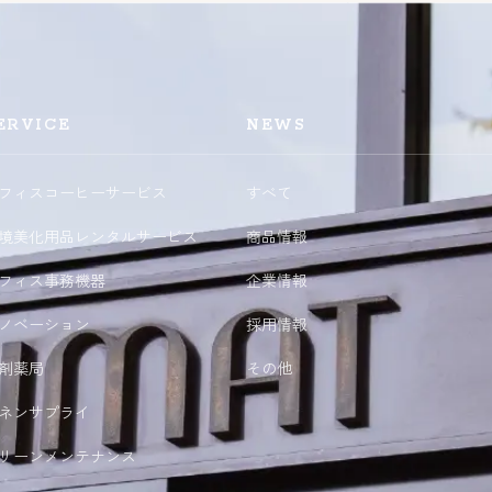
ERVICE
NEWS
フィスコーヒーサービス
すべて
境美化用品レンタルサービス
商品情報
フィス事務機器
企業情報
ノベーション
採用情報
剤薬局
その他
ネンサプライ
リーンメンテナンス