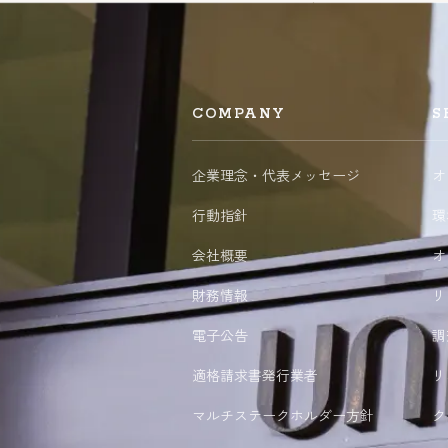
COMPANY
S
企業理念・代表メッセージ
オ
行動指針
環
会社概要
オ
財務情報
リ
電子公告
調
適格請求書発行業者
リ
マルチステークホルダー方針
ク