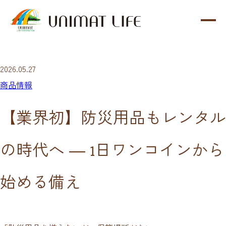
内
容
を
ス
2026.05.27
キ
商品情報
ッ
プ
【業界初】防災用品もレンタル
の時代へ ― 1日ワンコインから
始める備え