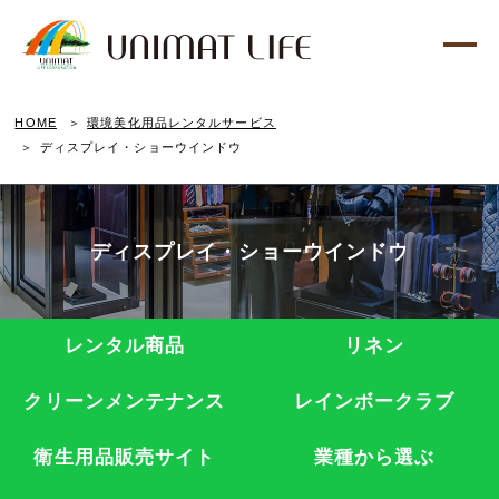
HOME
環境美化用品レンタルサービス
ディスプレイ・ショーウインドウ
ディスプレイ・ショーウインドウ
レンタル商品
リネン
クリーンメンテナンス
レインボークラブ
衛生用品販売サイト
業種から選ぶ