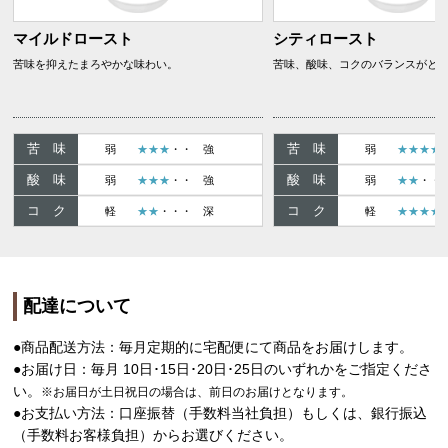
マイルドロースト
シティロースト
苦味を抑えたまろやかな味わい。
苦味、酸味、コクのバランスがと
苦 味
苦 味
弱
★★★
・・
強
弱
★★★★
酸 味
酸 味
弱
★★★
・・
強
弱
★★
・
コ ク
コ ク
軽
★★
・・・
深
軽
★★★★
配達について
●商品配送方法：毎月定期的に宅配便にて商品をお届けします。
●お届け日：毎月 10日･15日･20日･25日のいずれかをご指定くださ
い。
※お届日が土日祝日の場合は、前日のお届けとなります。
●お支払い方法：口座振替（手数料当社負担）もしくは、銀行振込
（手数料お客様負担）からお選びください。