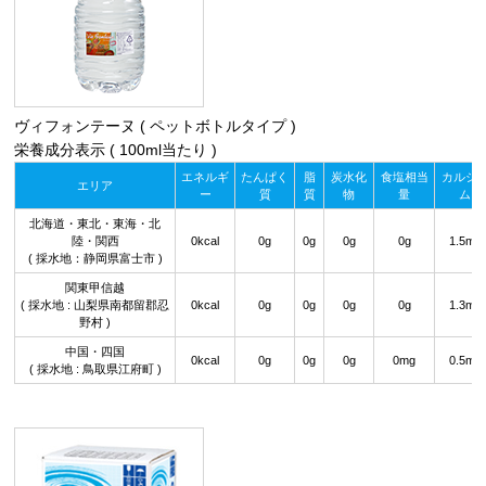
ヴィフォンテーヌ ( ペットボトルタイプ )
栄養成分表示 ( 100ml当たり )
エネルギ
たんぱく
脂
炭水化
食塩相当
カルシ
エリア
ー
質
質
物
量
ム
北海道・東北・東海・北
陸・関西
0kcal
0g
0g
0g
0g
1.5mg
( 採水地：静岡県富士市 )
関東甲信越
( 採水地 : 山梨県南都留郡忍
0kcal
0g
0g
0g
0g
1.3mg
野村 )
中国・四国
0kcal
0g
0g
0g
0mg
0.5mg
( 採水地 : 鳥取県江府町 )