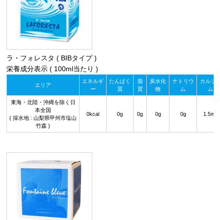
ラ・フォレスタ ( BIBタイプ )
栄養成分表示 ( 100ml当たり )
エネルギ
たんぱく
脂
炭水化
ナトリウ
カルシ
エリア
ー
質
質
物
ム
ム
東海・北陸・沖縄を除く日
本全国
0kcal
0g
0g
0g
0g
1.5mg
( 採水地 : 山梨県甲州市塩山
竹森 )