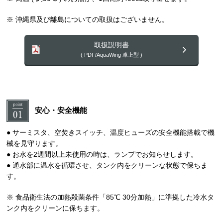
※ 沖縄県及び離島についての取扱はございません。
取扱説明書
( PDF/AquaWing 卓上型 )
安心・安全機能
● サーミスタ、空焚きスイッチ、温度ヒューズの安全機能搭載で機
械を見守ります。
● お水を2週間以上未使用の時は、ランプでお知らせします。
● 通水部に温水を循環させ、タンク内をクリーンな状態で保ちま
す。
※ 食品衛生法の加熱殺菌条件「85℃ 30分加熱」に準拠した冷水タ
ンク内をクリーンに保ちます。