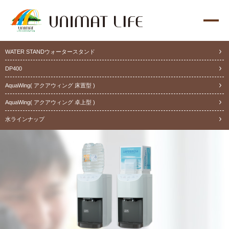
WATER STAND
ウォータースタンド
DP400
AquaWing
( アクアウィング 床置型 )
AquaWing
( アクアウィング 卓上型 )
水ラインナップ