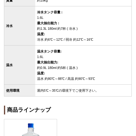
質量
約15kg
冷水タンク容量 :
1.6L
最大抽出能力 :
冷水
約1.3L 180ml 約7杯 ( 冷水 )
温度:
冷水 約6℃～12℃ / 弱冷 約12℃～16℃
温水タンク容量:
1.6L
最大抽出能力:
温水
約0.9L 180ml 約5杯 ( 温水 )
温度:
温水 約80℃～88℃ / 高温 約90℃～93℃
使用環境
屋内5℃～35℃の環境下でご使用下さい。
商品ラインナップ