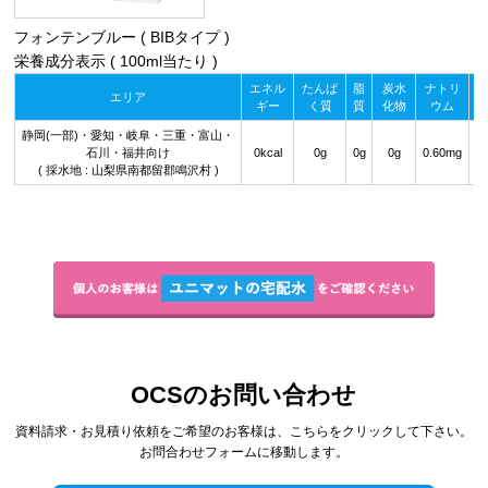
フォンテンブルー ( BIBタイプ )
栄養成分表示 ( 100ml当たり )
エネル
たんぱ
脂
炭水
ナトリ
エリア
ギー
く質
質
化物
ウム
静岡(一部)・愛知・岐阜・三重・富山・
石川・福井向け
0kcal
0g
0g
0g
0.60mg
1
( 採水地 : 山梨県南都留郡鳴沢村 )
OCSのお問い合わせ
資料請求・お見積り依頼をご希望のお客様は、こちらをクリックして下さい。
お問合わせフォームに移動します。