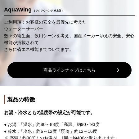
AquaWing
( アクアウィング 卓上型 )
ご利用頂くお客様の安全を最優先に考えた
ウォーターサーバー
数々の衛生面、飲用シーンを考え、国産メーカーゆえの安全、安心
機能が搭載されて
さらに省エネ機能までついてます。
商品ラインナップはこちら
製品の特徴
お湯・冷水とも2温度帯の設定が可能です。
● お湯 :「温水」約80～88度「高温」約90～93度
● 冷水 :「冷水」約6～12度「弱冷」約12～16度
※ 高温 ( 約90℃ ) のお湯が、1回に約400cc取り出せます。