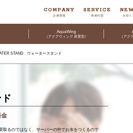
COMPANY
SERVICE
NE
企業情報
事業内容
お知ら
AquaWing
（アクアウィング 床置型）
（アクア
ATER STAND ウォータースタンド
ンド
料金
受取るのではなく、サーバーの中でお水をつくるので