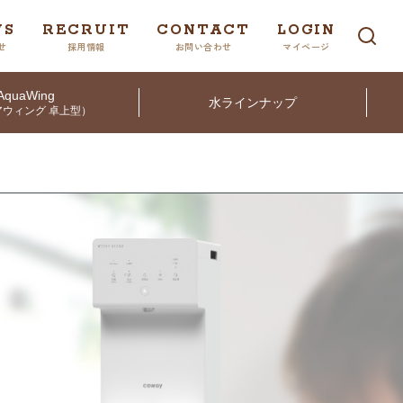
WS
RECRUIT
CONTACT
LOGIN
せ
採用情報
お問い合わせ
マイページ
AquaWing
水ラインナップ
ウィング 卓上型）